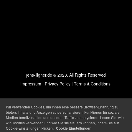
jens-illgner.de © 2023. All Rights Reserved
Impressum
|
Privacy Policy
|
Terms & Conditions
Wir verwenden Cookies, um Ihnen eine bessere Browser-Erfahrung zu
bieten, Inhalte und Anzeigen zu personalisieren, Funktionen für soziale
Medien bereitzustellen und unseren Traffic zu analysieren. Lesen Sie, wie
wir Cookies verwenden und wie Sie sie steuern können, indem Sie auf
Cookie-Einstellungen klicken.
Cookie Einstellungen