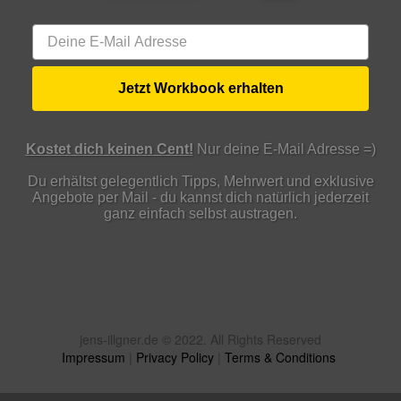
Jetzt Workbook erhalten
Kostet dich keinen Cent!
Nur deine E-Mail Adresse =)
Du erhältst gelegentlich Tipps, Mehrwert und exklusive
Angebote per Mail - du kannst dich natürlich jederzeit
ganz einfach selbst austragen.
jens-illgner.de © 2022. All Rights Reserved
Impressum
|
Privacy Policy
|
Terms & Conditions